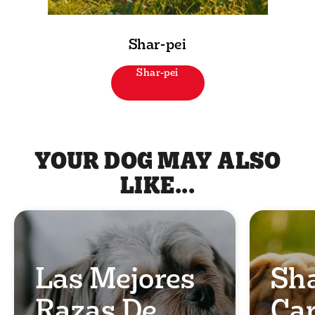
Shar-pei
Shar-pei
YOUR DOG MAY ALSO
LIKE...
Las Mejores
Sha
Razas De
Car