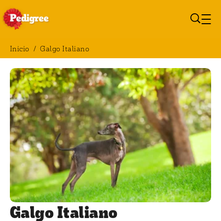
Pasar al contenido principal
Inicio
/
Galgo Italiano
Breadcrumb
Galgo Italiano