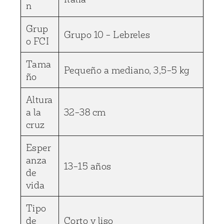
n
Grup
Grupo 10 – Lebreles
o FCI
Tama
Pequeño a mediano, 3,5–5 kg
ño
Altura
a la
32–38 cm
cruz
Esper
anza
13–15 años
de
vida
Tipo
de
Corto y liso