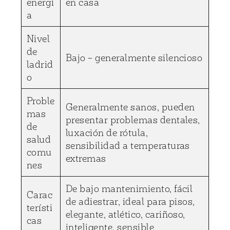
energí
en casa
a
Nivel
de
Bajo – generalmente silencioso
ladrid
o
Proble
Generalmente sanos, pueden
mas
presentar problemas dentales,
de
luxación de rótula,
salud
sensibilidad a temperaturas
comu
extremas
nes
De bajo mantenimiento, fácil
Carac
de adiestrar, ideal para pisos,
terísti
elegante, atlético, cariñoso,
cas
inteligente, sensible