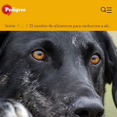
Pasar al contenido principal
Inicio
/
...
/
El cambio de alimentos para cachorros a alimentos para perros adultos
Breadcrumb