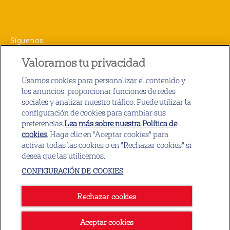
Síguenos
Facebook (opens in new window)
Instagram (opens in new window)
Twitter (opens in new window)
Valoramos tu privacidad
Usamos cookies para personalizar el contenido y
los anuncios, proporcionar funciones de redes
sociales y analizar nuestro tráfico. Puede utilizar la
(opens in new window)
(opens in new window
Política de privacidad
Política de cookies
configuración de cookies para cambiar sus
(opens in new window)
(opens in new window)
Términos del servicio
Contáctanos
preferencias.
Lea más sobre nuestra Política de
cookies
(opens in a new tab)
. Haga clic en "Aceptar cookies" para
(opens in new window)
(opens in new 
Accesibilidad
Reciclabilidad del envase
activar todas las cookies o en "Rechazar cookies" si
desea que las utilicemos.
(opens in new wind
Configuración de cookies
Esclavitud moderna
CONFIGURACIÓN DE COOKIES
(opens in new window)
Carreras
Rechazar cookies
Copyright © Mars 2026 (Pedigree)®, Propiedad de Mars Incorporated
y sus Filiales.
Aceptar cookies