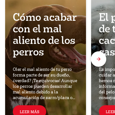
Cómo acabar
El 
con el mal
de 
aliento de los
cac
perros
ca
Oler el mal aliento de tu perro
Es impo
forma parte de ser su dueño,
cuidar a
¿verdad? ¡Te equivocas! Aunque
hemos r
los perros pueden desarrollar
informa
mal aliento debido a la
del pelo
acumulación de sarro/placa o
consejos
por comer desechos (a veces
también debido afecciones de
LEER MÁS
LEE
salud subyacentes), el aliento de